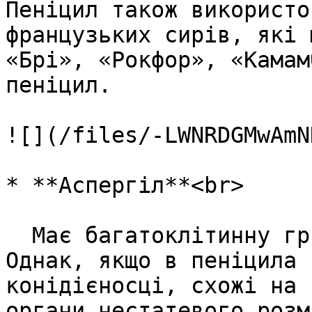
Пеніцил також використо
французьких сирів, які 
«Брі», «Рокфор», «Камам
пеніцил.

![](/files/-LWNRDGMwAmN
* **Аспергіл**<br>

  Має багатоклітинну грибницю та є сапротрофом. 
Однак, якщо в пеніцила 
конідієносці, схожі на 
органи нестатевого розм