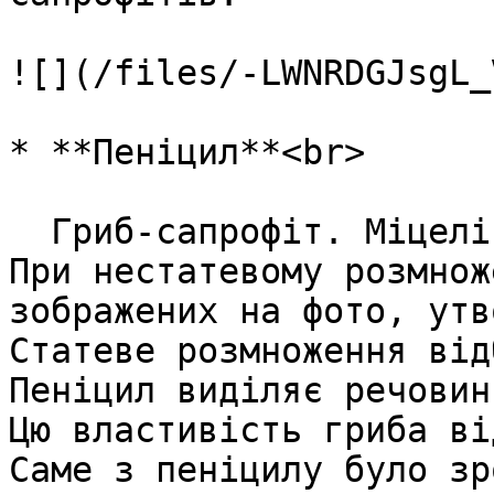
![](/files/-LWNRDGJsgL_
* **Пеніцил**<br>

  Гриб-сапрофіт. Міцелій пеніцила багатоклітинний. 
При нестатевому розмнож
зображених на фото, утв
Статеве розмноження від
Пеніцил виділяє речовин
Цю властивість гриба ві
Саме з пеніцилу було зр