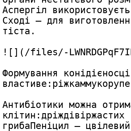
Аспергіл використовуєть
Сході — для виготовленн
тіста.

![](/files/-LWNRDGPqF7I
Формування конідієносців
властиве:ріжкаммукорупе
Антибіотики можна отрим
клітин:дріждівіржастих 
грибаПеніцил – цвілевий