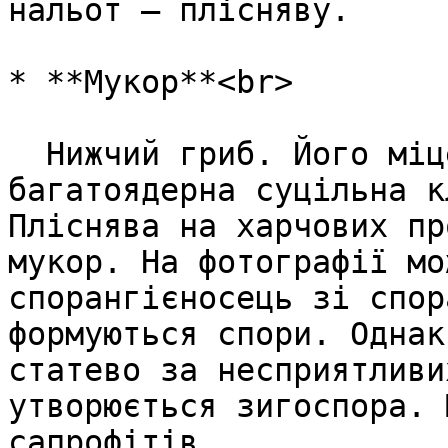
нальот — плісняву.

* **Мукор**<br>

  Нижчий гриб. Його міцелій виглядає, як 
багатоядерна суцільна к
Пліснява на харчових пр
мукор. На фотографії мо
спорангієносець зі спор
формуються спори. Однак
статево за несприятливи
утворюється зигоспора. 
сапрофітів.
