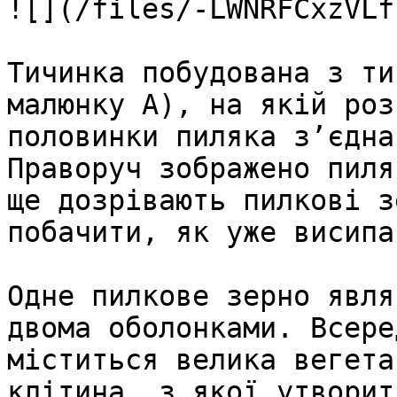
![](/files/-LWNRFCxzVLf
Тичинка побудована з ти
малюнку A), на якій роз
половинки пиляка з’єдна
Праворуч зображено пиля
ще дозрівають пилкові з
побачити, як уже висипа
Одне пилкове зерно явля
двома оболонками. Всере
міститься велика вегета
клітина, з якої утворит