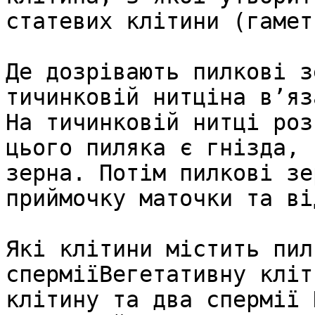
статевих клітини (гамет
Де дозрівають пилкові з
тичинковій нитціна в’яз
На тичинковій нитці роз
цього пиляка є гнізда, 
зерна. Потім пилкові зе
приймочку маточки та ві
Які клітини містить пил
сперміїВегетативну кліт
клітину та два спермії 