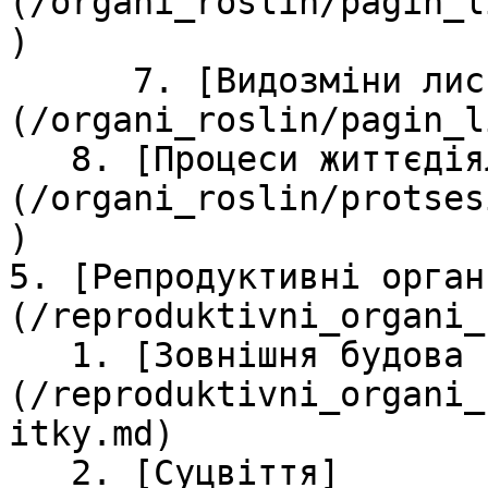
(/organi_roslin/pagin_l
)

      7. [Видозмiни листка]
(/organi_roslin/pagin_l
   8. [Процеси життєдiяльностi рослин]
(/organi_roslin/protses
)

5. [Репродуктивнi орган
(/reproduktivni_organi_
   1. [Зовнішня будова квітки]
(/reproduktivni_organi_
itky.md)

   2. [Суцвіття]