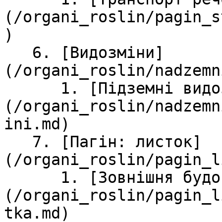
(/organi_roslin/pagin_s
)

   6. [Видозмiни]
(/organi_roslin/nadzemn
      1. [Пiдземнi видозмiни]
(/organi_roslin/nadzemn
ini.md)

   7. [Пагiн: листок]
(/organi_roslin/pagin_l
      1. [Зовнiшня будова листка]
(/organi_roslin/pagin_l
tka.md)
