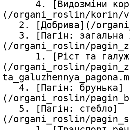
      4. [Видозмiни кореня]
(/organi_roslin/korin/v
   2. [Добрива](/organi_roslin/dobriva.md)

   3. [Пагiн: загальна характеристика]
(/organi_roslin/pagin_z
      1. [Рiст та галуження пагона]
(/organi_roslin/pagin_z
ta_galuzhennya_pagona.md
   4. [Пагiн: брунька]
(/organi_roslin/pagin_b
   5. [Пагiн: стебло]
(/organi_roslin/pagin_s
      1. [Транспорт речовин]