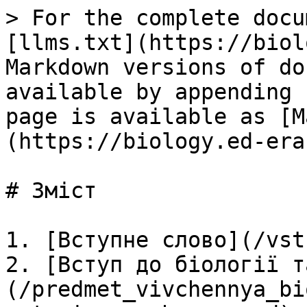
> For the complete docu
[llms.txt](https://biol
Markdown versions of do
available by appending 
page is available as [M
(https://biology.ed-era
# Зміст

1. [Вступне слово](/vst
2. [Вступ до бiологiї т
(/predmet_vivchennya_bi