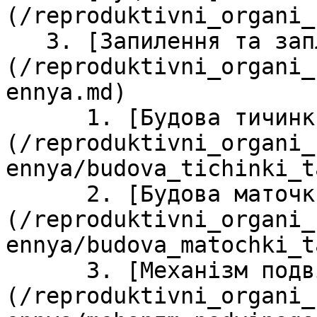
(/reproduktivni_organi_
   3. [Запилення та запліднення]
(/reproduktivni_organi_
ennya.md)

      1. [Будова тичинки та пилкового зерна]
(/reproduktivni_organi_
ennya/budova_tichinki_t
      2. [Будова маточки та насінного зачатка]
(/reproduktivni_organi_
ennya/budova_matochki_t
      3. [Механізм подвійного запліднення]
(/reproduktivni_organi_