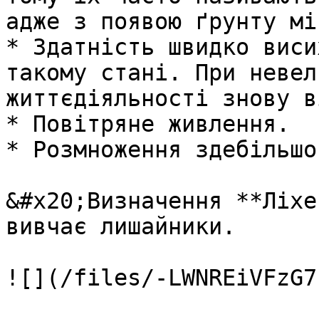
адже з появою ґрунту мі
* Здатність швидко виси
такому стані. При невел
життєдіяльності знову в
* Повітряне живлення.

* Розмноження здебільшо
&#x20;Визначення **Ліхе
вивчає лишайники.

![](/files/-LWNREiVFzG7