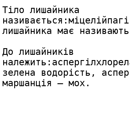
Тіло лишайника 
називається:міцелійпагі
лишайника має називають
До лишайників 
належить:аспергілхлорел
зелена водорість, аспер