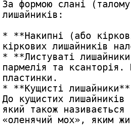
За формою слані (талому
лишайників:

* **Накипні (або кірков
кіркових лишайників нал
* **Листуваті лишайники
пармелія та ксанторія. 
пластинки.

* **Кущисті лишайники**
До кущистих лишайників 
який також називається 
«оленячий мох», яким жи