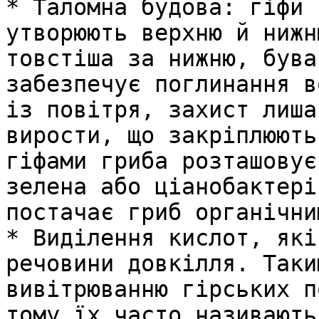
* Таломна будова: гіфи 
утворюють верхню й нижн
товстіша за нижню, бува
забезпечує поглинання в
із повітря, захист лиша
вирости, що закріплюють
гіфами гриба розташовує
зелена або ціанобактері
постачає гриб органічни
* Виділення кислот, які
речовини довкілля. Таки
вивітрюванню гірських п
тому їх часто називають