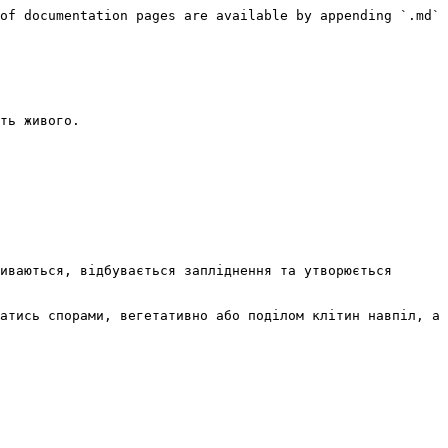
of documentation pages are available by appending `.md` 
ть живого.

иваються, вiдбувається заплiднення та утворюється 
атись спорами, вегетативно або поділом клітин навпіл, а 