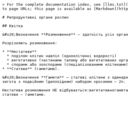
> For the complete documentation index, see [llms.txt](
to page URLs; this page is available as [Markdown](http
# Репродуктивнi органи рослин

## Квітка

&#x20;Визначення **Розмноження** — здатнiсть усiх орган
Розрізняють розмноження:

* **Нестатеве**

  * поділом клітин навпіл (одноклітинні водорості)

  * вегетативно (частинами талому або вегетативних органів)

  * спорами або зооспорами (спеціалізованими клітинами)

* **Статеве** (гаметами).

&#x20;Визначення **Гамети** – статевi клiтини з одинарн
зигота з подвiйним (диплоїдним) набором хросомом – 2n. 
Нестатеве розмноження НЕ відбувається:вегетативногамета