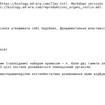
https://biology.ed-era.com/llms.txt). Markdown versions 
s://biology.ed-era.com/reproduktivni_organi_roslin.md).

iзмiв утворювати собi подiбних, фундаментальна властивiс
им (гаплоїдним) набором хромосом – n. Коли двi гамети зл
З цiєї клiтини розвивається повноцiнний органiзм.

миспорамиподілом клітинНестатеве розмноження може відбув